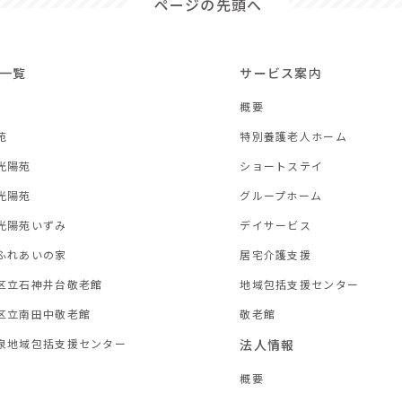
ページの先頭へ
一覧
サービス案内
概要
苑
特別養護老人ホーム
光陽苑
ショートステイ
光陽苑
グループホーム
光陽苑いずみ
デイサービス
ふれあいの家
居宅介護支援
区立石神井台敬老館
地域包括支援センター
区立南田中敬老館
敬老館
泉地域包括支援センター
法人情報
概要