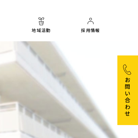
地域活動
採用情報
お
問
い
合
わ
せ