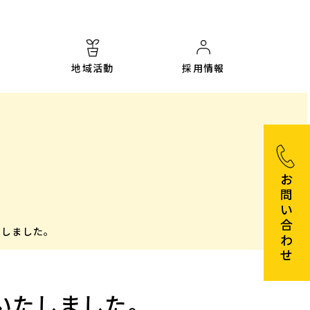
地域活動
採用情報
お
問
い
合
載いたしました。
わ
せ
を掲載いたしました。