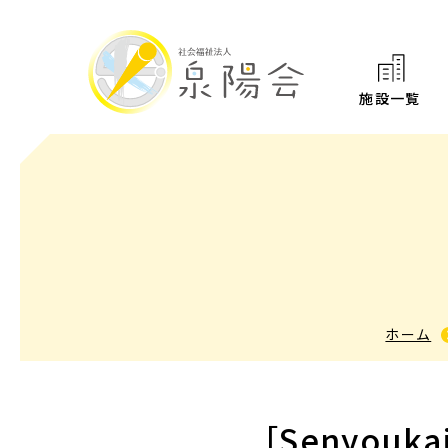
施設一覧
ホーム
［Senyouk