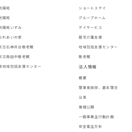
光陽苑
ショートステイ
光陽苑
グループホーム
光陽苑いずみ
デイサービス
ふれあいの家
居宅介護支援
区立石神井台敬老館
地域包括支援センター
区立南田中敬老館
敬老館
泉地域包括支援センター
法人情報
概要
理事長挨拶、基本理念
沿革
情報公開
一般事業主行動計画
安全衛生方針