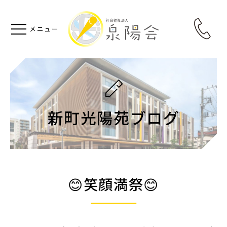
新町光陽苑ブログ
😊笑顔満祭😊